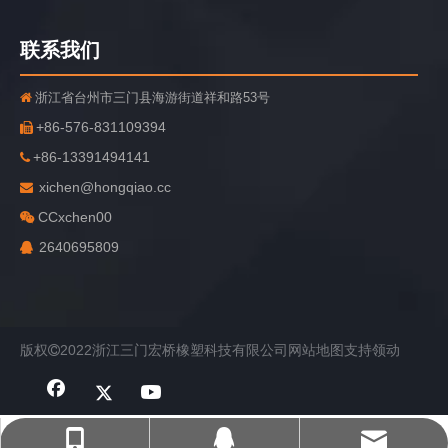
联系我们
浙江省台州市三门县海游街道祥和路53号

+86-576-831109394

+86-13391494141

xichen@hongqiao.cc

CCxchen00

2640695809

版权
2022浙江三门宏桥橡塑科技有限公司
网站地图
支持
领动

xichen@hongqiao.cc
+86 18758125563
2640695809