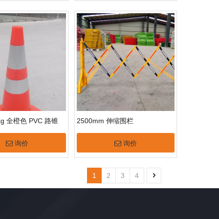
3kg 全橙色 PVC 路锥
2500mm 伸缩围栏
询价
询价
1
2
3
4