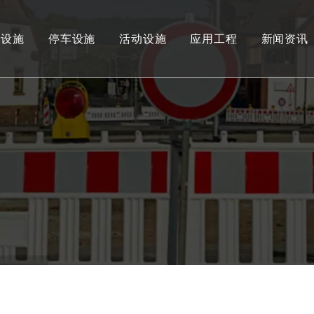
通设施
停车设施
活动设施
应用工程
新闻资讯
路锥
定位器
线槽减速带
减速带
护墙角
行人围栏
大型减速垫
止退器
伸缩围栏
水马
路沿坡
警示柱
导向柱/板/锥
分道体
蘑菇桶