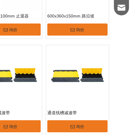
xichen@
0X100mm 止退器
600x360x150mm 路沿坡
询价
询价
减速带
通道线槽减速带
询价
询价