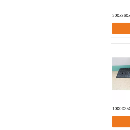
300x26
1000X2