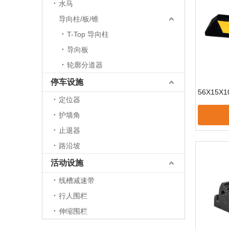
水马
导向柱/板/锥
T-Top 导向柱
导向板
轮廓分道器
停车设施
56X15X
定位器
护墙角
止退器
路沿坡
活动设施
线槽减速带
行人围栏
伸缩围栏