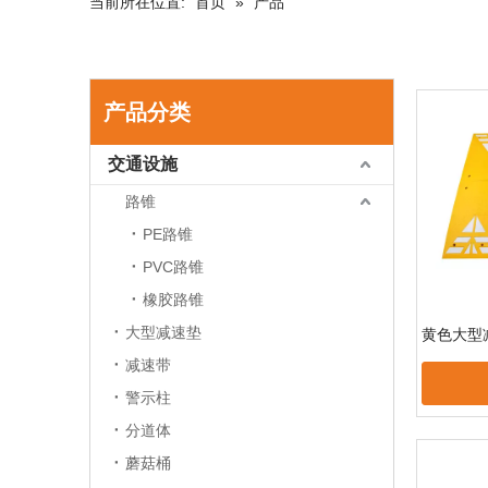
当前所在位置:
首页
»
产品
产品分类
交通设施
路锥
PE路锥
PVC路锥
橡胶路锥
大型减速垫
黄色大型
减速带
警示柱
分道体
蘑菇桶