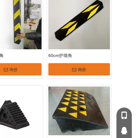
墙角
60cm护墙角
询价
询价
+86 187
264069